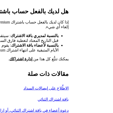
هل لديك بالفعل حساب باشتراك ium
إلغاء أي شيء.
بالنسبة لمديري باقة الاشتراك
: سيتقد
قبل التاريخ المعتاد لتغطية فارق السع
بالنسبة لأعضاء باقة الاشتراك
: يقوم 
الأيام المتبقية على انتهاء اشتراك Premium التي سددتها بالفعل.
يمكنك تتبُّع كل هذا من
إدارة اشتراكك
.
مقالات ذات صلة
الاطِّلاع على إيصالات السداد
باقة اشتراك الثنائي
دعوة أعضاء في باقة اشتراك الثنائي، أو إزا