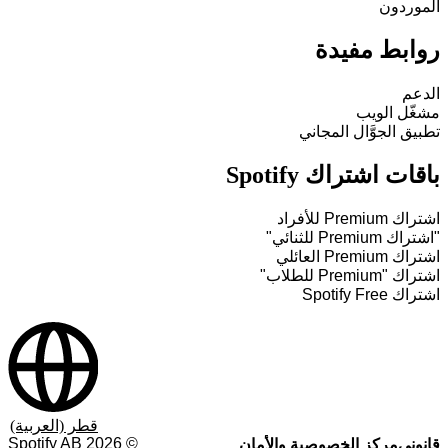
الموردون
روابط مفيدة
الدعم
مشغّل الويب
تطبيق الجوَّال المجاني
باقات اشتراك Spotify
اشتراك Premium للأفراد
"اشتراك Premium للثنائي"
اشتراك Premium العائلي
اشتراك "Premium للطلاب"
اشتراك Spotify Free
قطر (العربية)
Spotify AB
2026
©
قانوني
مركز الخصوصية والأمان