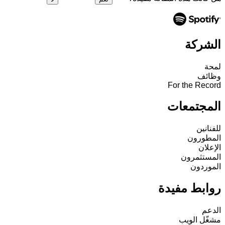
الشركة
لمحة
وظائف
For the Record
المجتمعات
للفنانين
المطورون
الإعلان
المستثمرون
الموردون
روابط مفيدة
الدعم
مشغّل الويب