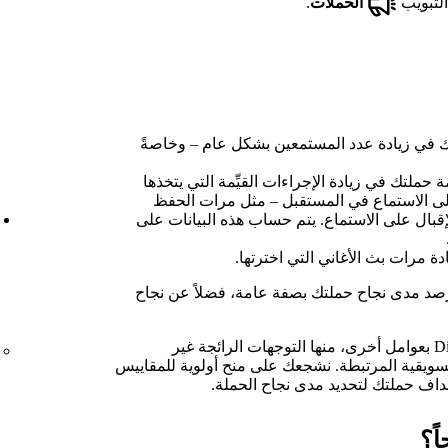
التبويب
الحملات
.
 في زيادة عدد المستمعين بشكل عام – وخاصةً
حملتك في زيادة الإجراءات القيِّمة التي يتخذها
على الاستماع في المستقبل – مثل مرات الحفظ
إقبال على الاستماع. يتم حساب هذه البيانات على
 مرات بث الأغاني التي اخترتها.
رصد مدى نجاح حملتك بصفة عامة، فضلاً عن نجاح
قد تتأثر نتائج حملة Discovery Mode بعوامل أخرى، منها التوجهات الرائجة غير
سويقية المرتبطة. نشجعك على منح أولوية للمقاييس
أهداف حملتك لتحديد مدى نجاح الحملة.
ً؟