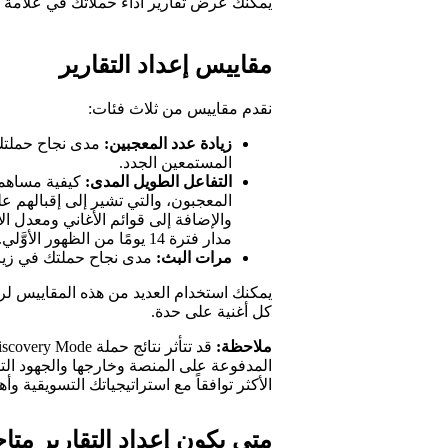
يمكنك عرض تقارير أداء حملاتك في علامة 
مقاييس إعداد التقارير
نقدم مقاييس من ثلاث فئات:
زيادة عدد المعجبين:
مدى نجاح حملتك
المستمعين الجدد.
التفاعل الطويل المدى:
كيفية مساهمة 
المعجبون، والتي تشير إلى إقبالهم 
والإضافة إلى قوائم الأغاني ومعدل ال
مدار فترة 14 يومًا من الظهور الأوَّلي.
مرات البث:
مدى نجاح حملتك في زيادة
يمكنك استخدام العديد من هذه المقاييس ل
كل أغنية على حدة.
ملاحظة:
المدفوعة على المنصة وخارجها والجهود الت
الأكثر توافقاً مع استراتيجياتك التسويقية و
متى يكون إعداد التقارير متاحا