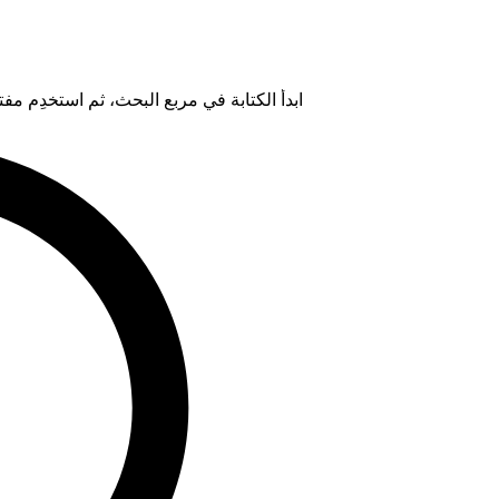
ابدأ الكتابة في مربع البحث، ثم استخدِم مفتاح "Tab" لتحديد خيار من ال