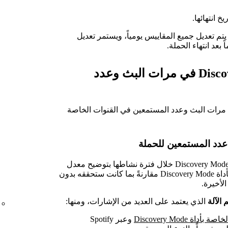
خ انتهائها.
لنسبة إلى التقارير في Spotify for Artists، يتم تعديل جميع المقاييس يومياً، ويستمر تعديل
قياس تأثير حملة Discovery Mode في مرات البث وعدد
مرات البث وعدد المستمعين في القنوات الخاصة
 عدد المستمعين للحملة
يقدم هذا المقياس أحدث تقدير لتأثير حملة Discovery Mode خلال فترة نشاطها بتوضيح معدل
تغيُّر مرات بث أغانيك في القنوات الخاصة بأداة Discovery Mode مقارنةً بما كانت ستحققه بدون
لأخيرة.
م الآلة
الذي يعتمد على العديد من الإشارات، ومنها:
بأداة Discovery Mode
وعبر Spotify