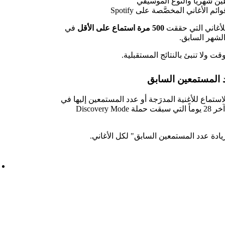
ين شهرياً والنوع الموسيقي
الأغاني المخصَّصة على Spotify
لأغاني التي حققت
500 مرة استماع على الأقل
في
ت ولا تنبئ بالنتائج المستقبلية.
د المستمعين السابق
ستماع للأغنية المدرَجة أو عدد المستمعين إليها في
القنوات الخاصة بأداة Discovery Mode منذ آخر 28 يوماً التي سبقت حملة Discovery Mode
ادة عدد المستمعين السابق" لكل الأغاني.