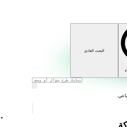
البحث العادي
ء
ناعي.
كة