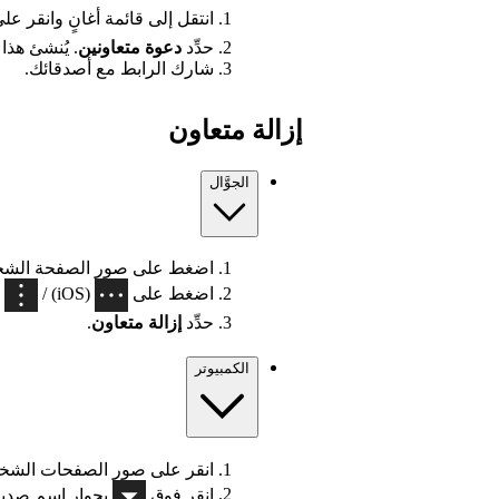
انتقل إلى قائمة أغانٍ وانقر عل
حدِّد
دعوة متعاونين
. يُنشئ هذا را
شارك الرابط مع أصدقائك.
إزالة متعاون
الجوَّال
اضغط على صور الصفحة الشخص
اضغط على
(iOS) /
(Android) بج
حدِّد
إزالة متعاون
.
الكمبيوتر
انقر على صور الصفحات الشخص
انقر فوق
بجوار اسم صدي