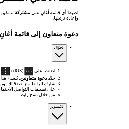
اضبط أي قائمة أغانٍ على
مشتركة
لتمكين ا
وإعادة ترتيبها.
دعوة متعاون إلى قائمة أغان
الجوَّال
اضغط على
(iOS) /
(Android) في أع
حدِّد
دعوة متعاونين
. يُنشئ هذا را
شارك الرابط مع أصدقائك. ويم
على تطبيقات التواصل الاجتما
من خلال نسخ رابط
الكمبيوتر