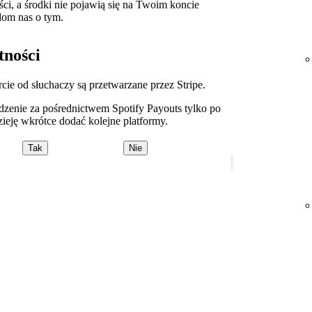
ści, a środki nie pojawią się na Twoim koncie
om nas o tym.
tności
ie od słuchaczy są przetwarzane przez Stripe.
zenie za pośrednictwem Spotify Payouts tylko po
eję wkrótce dodać kolejne platformy.
Tak
Nie