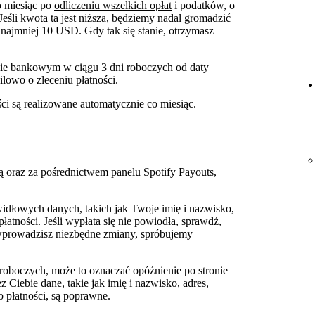
o miesiąc po
odliczeniu wszelkich opłat
i podatków, o
Jeśli kwota ta jest niższa, będziemy nadal gromadzić
najmniej 10 USD. Gdy tak się stanie, otrzymasz
cie bankowym w ciągu 3 dni roboczych od daty
owo o zleceniu płatności.
ci są realizowane automatycznie co miesiąc.
oraz za pośrednictwem panelu Spotify Payouts,
widłowych danych, takich jak Twoje imię i nazwisko,
atności. Jeśli wypłata się nie powiodła, sprawdź,
wprowadzisz niezbędne zmiany, spróbujemy
 roboczych, może to oznaczać opóźnienie po stronie
Ciebie dane, takie jak imię i nazwisko, adres,
 płatności, są poprawne.