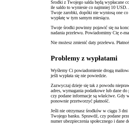
Środki z Twojego salda będą wypłacane c
ile saldo to wyniesie co najmniej 10 USD. 
Twoje zarobki, dopóki nie wyniosą one co 
wypłatę w tym samym miesiącu.
Twoje środki powinny pojawić się na kon
nadania przelewu. Powiadomimy Cię e‑mail
Nie możesz zmienić daty przelewu. Płatnoś
Problemy z wypłatami
Wyślemy Ci powiadomienie drogą mailową 
jeśli wypłata się nie powiedzie.
Zazwyczaj dzieje się tak z powodu niepra
adres, wymagania podatkowe lub dane do pł
czy podane informacje są właściwe. Gdy 
ponownie przetworzyć płatność.
Jeśli nie otrzymasz środków w ciągu 3 dni
Twojego banku. Sprawdź, czy podane przez 
numer ubezpieczenia społecznego i dane do