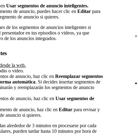
c en
Usar segmentos de anuncio inteligentes.
gmento de anuncio, puedes hacer clic en
Editar
para
 segmento de anuncio si quieres.
s de los segmentos de anuncios inteligentes si
el presentador en tus episodios o videos, ya que
ro de los anuncios integrados.
tes
 desde la web.
odio o video.
entos de anuncio, haz clic en
Reemplazar segmentos
 forma automática
. Si decides insertar segmentos de
minarán y reemplazarán los segmentos de anuncio
entos de anuncio, haz clic en
Usar segmentos de
gmento de anuncio, haz clic en
Editar
para revisar y
de anuncio si quieres.
an alrededor de 3 minutos en procesarse por cada
ulares, pueden tardar hasta 10 minutos por hora de