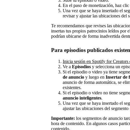
Sube tu episodio o video.
En el paso de monetización, haz cli
Una vez que se haya insertado el se
revisar y ajustar las ubicaciones del
Te recomendamos que revises las ubicacione
insertas tus propios patrocinios leídos por 
podrían ubicarse de forma inadvertida dent
Para episodios publicados existen
Inicia sesión en Spotify for Creators
Ve a
Episodios
y selecciona un epis
Si el episodio o video ya tiene segm
de anuncio
y luego en
Insertar de
anuncio de forma automática, se eli
existentes.
Si el episodio o video no tiene segm
anuncio inteligentes
.
Una vez que se haya insertado el se
ajustar las ubicaciones del segmento 
Importante:
los segmentos de anuncio tard
hora de contenido. En algunos casos partic
contenido.