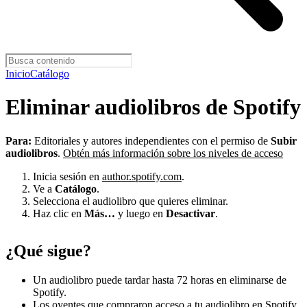
Inicio
Catálogo
Eliminar audiolibros de Spotify
Para:
Editoriales y autores independientes con el permiso de
Subir
audiolibros
.
Obtén más información sobre los niveles de acceso
Inicia sesión en
author.spotify.com
.
Ve a
Catálogo
.
Selecciona el audiolibro que quieres eliminar.
Haz clic en
Más…
y luego en
Desactivar
.
¿Qué sigue?
Un audiolibro puede tardar hasta 72 horas en eliminarse de
Spotify.
Los oyentes que compraron acceso a tu audiolibro en Spotify