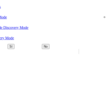
s
 Mode
 de Discovery Mode
very Mode
Sí
No