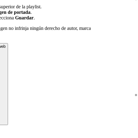
superior de la playlist.
en de portada
.
lecciona
Guardar
.
agen no infrinja ningún derecho de autor, marca
 web