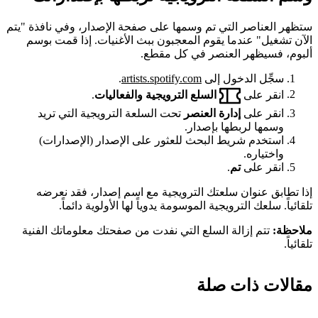
ستظهر العناصر التي تم وسمها على صفحة الإصدار، وفي نافذة "يتم
الآن تشغيل" عندما يقوم المعجبون ببث الأغنيات. إذا قمت بوسم
ألبوم، فسيظهر العنصر في كل مقطع.
سجِّل الدخول إلى
artists.spotify.com
.
انقر على
السلع الترويجية والفعاليات
.
انقر على
إدارة العنصر
تحت السلعة الترويجية التي تريد
وسمها لربطها بإصدار.
استخدم شريط البحث للعثور على الإصدار (الإصدارات)
واختياره.
انقر على
تم
.
إذا تطابق عنوان سلعتك الترويجية مع اسم إصدار، فقد نعرضه
تلقائياً. سلعك الترويجية الموسومة يدوياً لها الأولوية دائماً.
ملاحظة:
تتم إزالة السلع التي نفدت من صفحتك معلوماتك الفنية
تلقائياً.
مقالات ذات صلة