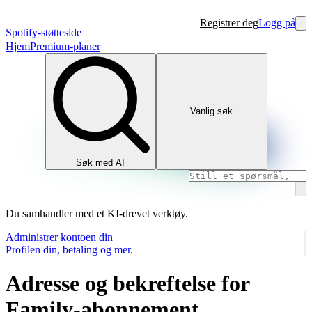
Registrer deg
Logg på
Spotify-støtteside
Hjem
Premium-planer
Vanlig søk
Søk med AI
Du samhandler med et KI-drevet verktøy.
Administrer kontoen din
Profilen din, betaling og mer.
Adresse og bekreftelse for
Family‑abonnement