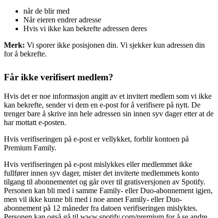
når de blir med
Når eieren endrer adresse
Hvis vi ikke kan bekrefte adressen deres
Merk:
Vi sporer ikke posisjonen din. Vi sjekker kun adressen din
for å bekrefte.
Får ikke verifisert medlem?
Hvis det er noe informasjon angitt av et invitert medlem som vi ikke
kan bekrefte, sender vi dem en e-post for å verifisere på nytt. De
trenger bare å skrive inn hele adressen sin innen syv dager etter at de
har mottatt e-posten.
Hvis verifiseringen på e-post er vellykket, forblir kontoen på
Premium Family.
Hvis verifiseringen på e-post mislykkes eller medlemmet ikke
fullfører innen syv dager, mister det inviterte medlemmets konto
tilgang til abonnementet og går over til gratisversjonen av Spotify.
Personen kan bli med i samme Family- eller Duo-abonnement igjen,
men vil ikke kunne bli med i noe annet Family- eller Duo-
abonnement på 12 måneder fra datoen verifiseringen mislyktes.
Personen kan også gå til
www.spotify.com/premium
for å se andre