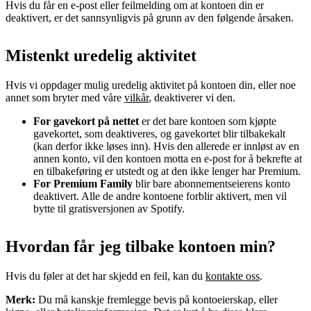
Hvis du får en e-post eller feilmelding om at kontoen din er
deaktivert, er det sannsynligvis på grunn av den følgende årsaken.
Mistenkt uredelig aktivitet
Hvis vi oppdager mulig uredelig aktivitet på kontoen din, eller noe
annet som bryter med våre
vilkår
, deaktiverer vi den.
For gavekort på nettet
er det bare kontoen som kjøpte
gavekortet, som deaktiveres, og gavekortet blir tilbakekalt
(kan derfor ikke løses inn). Hvis den allerede er innløst av en
annen konto, vil den kontoen motta en e-post for å bekrefte at
en tilbakeføring er utstedt og at den ikke lenger har Premium.
For Premium Family
blir bare abonnementseierens konto
deaktivert. Alle de andre kontoene forblir aktivert, men vil
bytte til gratisversjonen av Spotify.
Hvordan får jeg tilbake kontoen min?
Hvis du føler at det har skjedd en feil, kan du
kontakte oss
.
Merk:
Du må kanskje fremlegge bevis på kontoeierskap, eller