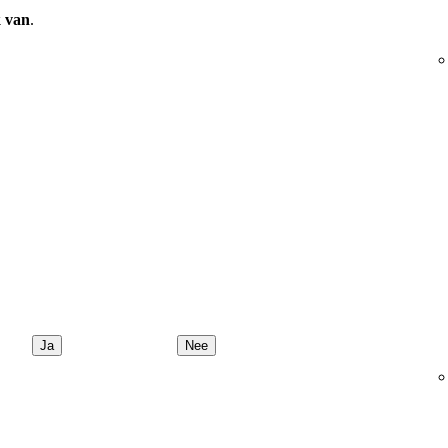
 van
.
Ja
Nee