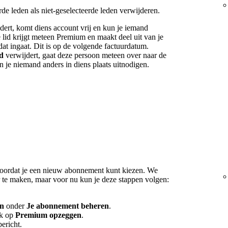
e leden als niet-geselecteerde leden verwijderen.
dert, komt diens account vrij en kun je iemand
 lid krijgt meteen Premium en maakt deel uit van je
t ingaat. Dit is op de volgende factuurdatum.
id
verwijdert, gaat deze persoon meteen over naar de
un je niemand anders in diens plaats uitnodigen.
oordat je een nieuw abonnement kunt kiezen. We
r te maken, maar voor nu kun je deze stappen volgen:
en
onder
Je abonnement beheren
.
ik op
Premium opzeggen
.
ericht.