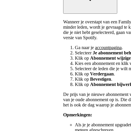
Wanneer je overstapt van een Fami
minder leden, wordt je gevraagd te
die je niet hebt geselecteerd, gaan v
versie van Spotify.
Ga naar je
accountpagina
.
Selecteer
Je abonnement be
Klik op
Abonnement wijzig
Kies een abonnement en klik 
Selecteer de leden die je wil
Klik op
Verdergaan
.
Klik op
Bevestigen
.
Klik op
Abonnement bijwer
De prijs van je nieuwe abonnement w
van je oude abonnement op is. Die d
het is ook de dag waarop je abonnem
Opmerkingen:
Als je je abonnement upgradet
meteen afgeschreven.