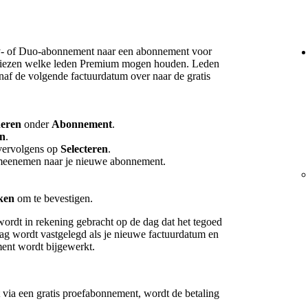
ly- of Duo-abonnement naar een abonnement voor
 kiezen welke leden Premium mogen houden. Leden
anaf de volgende factuurdatum over naar de gratis
heren
onder
Abonnement
.
en
.
vervolgens op
Selecteren
.
t meenemen naar je nieuwe abonnement.
ken
om te bevestigen.
ordt in rekening gebracht op de dag dat het tegoed
ag wordt vastgelegd als je nieuwe factuurdatum en
ent wordt bijgewerkt.
 via een gratis proefabonnement, wordt de betaling