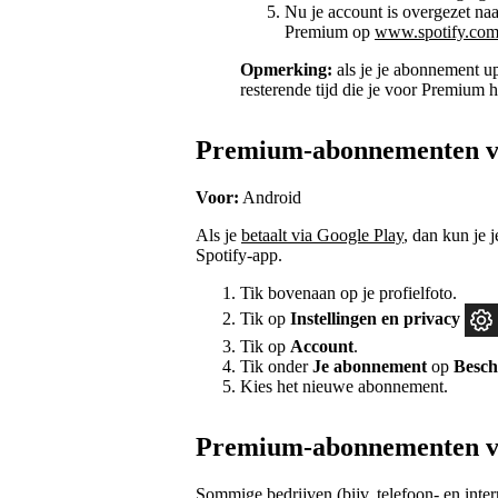
Nu je account is overgezet naar
Premium op
www.spotify.co
Opmerking:
als je je abonnement u
resterende tijd die je voor Premium h
Premium-abonnementen vi
Voor:
Android
Als je
betaalt via Google Play
, dan kun je 
Spotify-app.
Tik bovenaan op je profielfoto.
Tik op
Instellingen
en privacy
Tik op
Account
.
Tik onder
Je abonnement
op
Besch
Kies het nieuwe abonnement.
Premium-abonnementen vi
Sommige bedrijven (bijv. telefoon- en inte