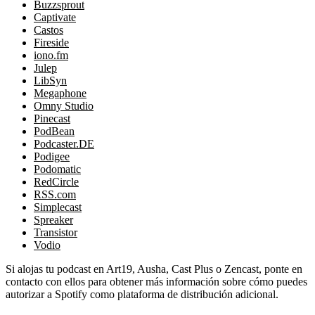
Buzzsprout
Captivate
Castos
Fireside
iono.fm
Julep
LibSyn
Megaphone
Omny Studio
Pinecast
PodBean
Podcaster.DE
Podigee
Podomatic
RedCircle
RSS.com
Simplecast
Spreaker
Transistor
Vodio
Si alojas tu podcast en Art19, Ausha, Cast Plus o Zencast, ponte en
contacto con ellos para obtener más información sobre cómo puedes
autorizar a Spotify como plataforma de distribución adicional.