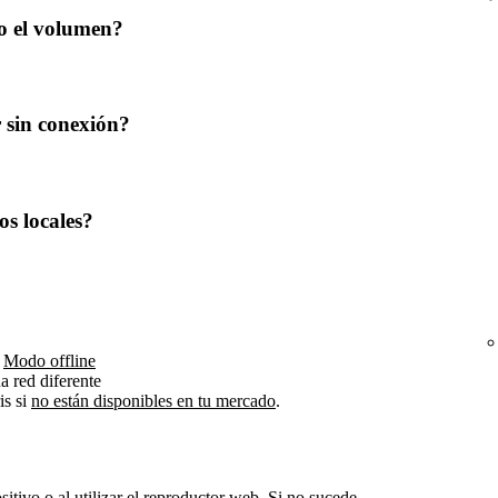
 o el volumen?
 sin conexión?
os locales?
n
Modo offline
a red diferente
is si
no están disponibles en tu mercado
.
itivo o al utilizar el
reproductor web
. Si no sucede,