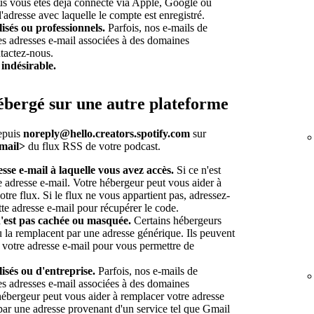
s vous êtes déjà connecté via Apple, Google ou
adresse avec laquelle le compte est enregistré.
sés ou professionnels.
Parfois, nos e-mails de
ines adresses e-mail associées à des domaines
tactez-nous.
 indésirable.
bergé sur une autre plateforme
epuis
noreply@hello.creators.spotify.com
sur
email>
du flux RSS de votre podcast.
esse e-mail à laquelle vous avez accès.
Si ce n'est
re adresse e-mail. Votre hébergeur peut vous aider à
otre flux. Si le flux ne vous appartient pas, adressez-
tte adresse e-mail pour récupérer le code.
n'est pas cachée ou masquée.
Certains hébergeurs
u la remplacent par une adresse générique. Ils peuvent
votre adresse e-mail pour vous permettre de
sés ou d'entreprise.
Parfois, nos e-mails de
ines adresses e-mail associées à des domaines
 hébergeur peut vous aider à remplacer votre adresse
 par une adresse provenant d'un service tel que Gmail