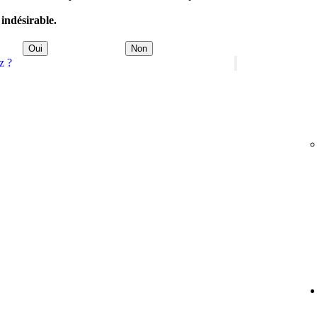
 indésirable.
Oui
Non
z ?