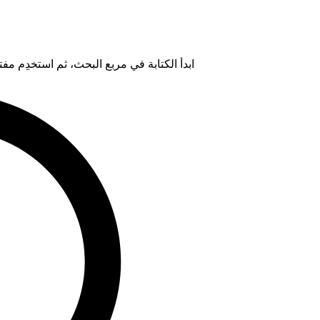
ابدأ الكتابة في مربع البحث، ثم استخدِم مفتاح "Tab" لتحديد خيار من ال