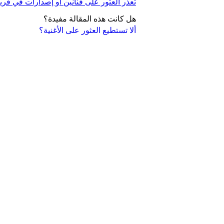
تعذُّر العثور على فنانين أو إصدارات في فري
هل كانت هذه المقالة مفيدة؟
ألا تستطيع العثور على الأغنية؟