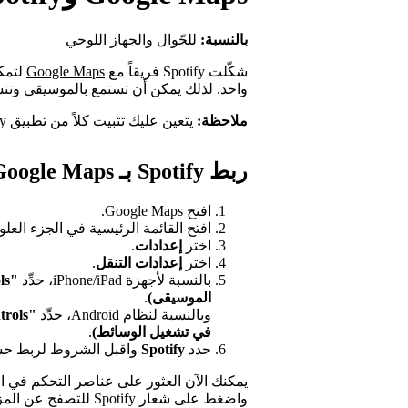
بالنسبة:
للجّوال والجهاز اللوحي
شكّلت Spotify فريقاً مع
Google Maps
لتمك
واحد. لذلك يمكن أن تستمع بالموسيقى وتن
ملاحظة:
يتعين عليك تثبيت كلاً من تطبيق Spotify وتطبيق Google Maps على هاتفك.
ربط Spotify بـ Google Maps
افتح Google Maps.
افتح القائمة الرئيسية في الجزء العلو
اختر
إعدادات
.
اختر
إعدادات التنقل
.
بالنسبة لأجهزة iPhone/iPad، حدِّد
الموسيقى)
.
وبالنسبة لنظام Android، حدِّد
في تشغيل الوسائط)
.
حدد
Spotify
واقبل الشروط لربط حس
يمكنك الآن العثور على عناصر التحكم في 
واضغط على شعار Spotify للتصفح عن المزيد من خيارات التشغيل.