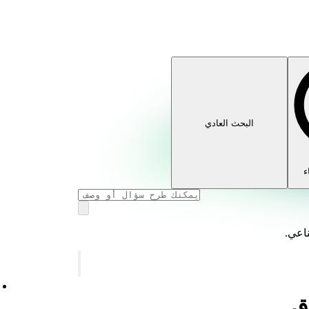
البحث العادي
ء
ناعي.
يق