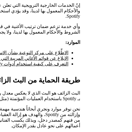
إنّ الخدمات الخارجية الترويجية التي تعل
والأحكام المعمول بها لدينا، وقد يؤدي است
Spotify.
الشروط والأحكام المعمول بها لدينا، ولا يج
الموارد:
الاطِّلاع على مركز التوعية بشأن الا
الإبلاغ عن قوائم الأغاني المريبة الت
التعرف على كيفية استخدام أدوات Spotify ومواردها لكسب متابعين حقيقيين
طريقة الحماية من البث الزائف عل
البث الزائف هو البث الذي لا يعكس معدل ر
بـ Spotify باستخدام العمليات المؤتمتة (مثل روبوتات أو برامج نصية).
نحن نوفر موارد ونجري أبحاثاً هندسية مه
وإزالته من Spotify، والهدف هو
من فنهم كمصدر دخل، وبذلك يكسب الفنانون
أعمالهم على نحو عادل بقدر الإمكان.