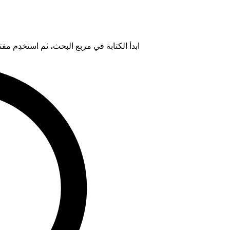
ابدأ الكتابة في مربع البحث، ثم استخدِم مفتاح "Tab" لتحديد خيار من ال