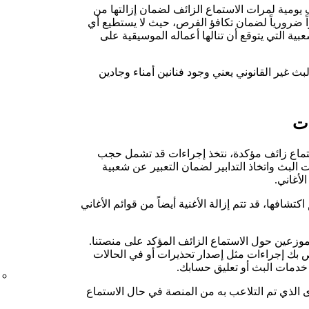
ومية لمرات الاستماع الزائف لضمان إزالتها من
بيق Spotify. يُعد هذا أمراً ضرورياً لضمان تكافؤ الفرص، حيث لا يستطيع أي
ية التي يتوقع أن تنالها أعماله الموسيقية على
البث غير القانوني يعني وجود فنانين أمناء وجادين
ات
ستماع زائف مؤكدة، نتخذ إجراءات قد تشمل حجب
البث واتخاذ التدابير لضمان التعبير عن شعبية
لأغاني.
كتشافها، قد تتم إزالة الأغنية أيضاً من قوائم الأغاني
موزعين حول الاستماع الزائف المؤكد على منصتنا.
خاص بك إجراءات مثل إصدار تحذيرات أو في الحالات
 خدمات البث أو تعليق حسابك.
لة المحتوى الذي تم التلاعب به من المنصة في حال الاستماع