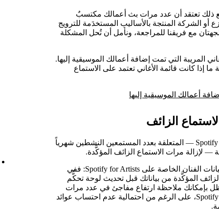
 ذلك تعتقد أن عدد مرات بث أعمالك مكتسبٌ
 أو الشركة المنتجة بالأساليب المستخدَمة للترويج
جهتان مع فريقنا للمراجعة، ونأمل أن تُحل المشكلة
اني المريبة التي تمت إضافة أعمالك الموسيقية إليها.
ا إذا كانت قائمة الأغاني تعتمد على الاستماع
إضافة أعمالك الموسيقية إليها
يتم دائماً تعديل المقاييس العامة في تطبيق Spotify — المتعلقة بعدد المستمعين النشطين شهرياً
 — لإزالة مرات الاستماع الزائف المؤكَّدة.
يمكن أن يتباين تأثير الاستماع الزائف على بيانات الفنان الخاصة على Spotify for Artists: ففي
زائف المؤكَّدة من بياناتك قبل تحديث لوحة تحكُّم
ت أخرى، قد يظل بإمكانك ملاحظة ارتفاع مفاجئ في عدد مرات
الاستماع الزائف في بياناتك على Spotify for Artists، على الرغم من احتمالية عدم احتساب عوائد
ة.