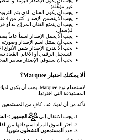
غير مؤهَّلة).
يجب أن يكون الفنان الذي يتم الترويج ل
يجب ألَّا يتضمن الإصدار أكثر من 4 فنانين رئيسيين.
يجب أن يتمتع الفنان المروَّج له أو ف
للإصدار.
يجب ألَّا يحمل الإصدار اسماً عاماً ي
يجب أن يمتثل اسم الإصدار وصورته ا
يجب ألَّا يندرج الإصدار ضمن الأنواع ال
التسجيل الرقمي أو الأغاني المُعاد تس
يجب أن يستوفي الإصدار معايير المحتوى ا
ألا يمكنك اختيار Marquee؟
لاستخدام نوع Marquee، يجب أن يكون لديك ما لا يقل عن
المستهدَفة التي اخترتها.
تأكد من أن لديك عدد كافٍ من المستمعين 
يجب الانتقال إلى
الجمهور
>
الش
اختَر السوق المراد استهدافها من الفلت
حدد
المستمعون النشطون شهرياً
.