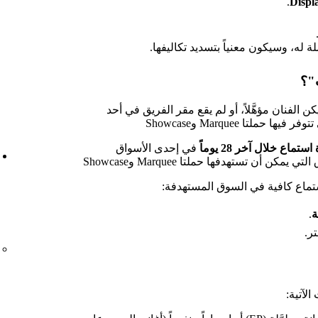
.
Displ
ة له، وسيكون معنياً بتسديد تكاليفها.
ت"؟
كن الفنان مؤهَّلاً، أو لم يقع مقر الفريق في أحد
حملتا Marquee وShowcase
في إحدى الأسواق
ن أن تستهدفها حملتا Marquee وShowcase
تماع كافية في السوق المستهدفة:
ة
.
ر.
لآتية: