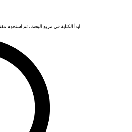
ابدأ الكتابة في مربع البحث، ثم استخدِم مفتاح "Tab" لتحديد خيار من ال