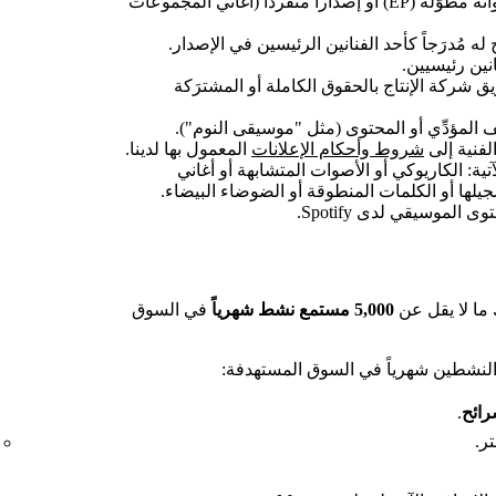
يجب أن يكون الإصدار ألبوماً أو أسطوانة مطوَّلة (EP) أو إصداراً منفرداً (أغاني المجموعات
ه مُدرَجاً كأحد الفنانين الرئيسين في الإصدار.
ريق شركة الإنتاج بالحقوق الكاملة أو المشترَكة
صف المؤدِّي أو المحتوى (مثل "موسيقى النوم").
لفنية إلى
شروط وأحكام الإعلانات
المعمول بها لدينا.
آتية: الكاريوكي أو الأصوات المتشابهة أو أغاني
جيلها أو الكلمات المنطوقة أو الضوضاء البيضاء.
لموسيقي لدى Spotify.
5,000 مستمع نشط شهرياً
في السوق
النشطين شهرياً في السوق المستهدفة:
رائح
.
ر.