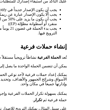
عليك التأكد من استيفاء إصدارك للمتطلبات الإضاف
يجب أن يكون الإصدار جديداً في Spotify.
يجب ألَّا يكون الإصدار عبارة عن ريم
يجب أن ي
منفرد أو أسطوانة مطوَّلة (EP))
يجب بدء ال
الترويج فيها.
إنشاء حملات فرعية
تُعد
الحملة الفرعية
نشاطاً ترويجياً مستقلاً
يمكن أن تتضمن الحملة الواحدة ما يصل إلى 15 حملة فرعية، وجميعها ترتبط بالإصدار نفس
الأسواق وشرائح الجمهور والأهداف، وتحديد تو
وإدارتها جميعاً في مكان واحد.
يمكنك بسهولة تكرار الحملات الفرعية وإجرا
حملة فرعية ثم
تكرار
.
على سبيل المثال، يمكنك الترويج للإصدار ن