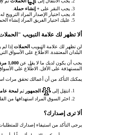
يجب الانتقال إلى
الحملات
ثم
ay
يجب النقر على
+
إنشاء حملة
.
يجب اختيار الإصدار المراد الترويج له.
عليك اختيار الفريق المراد إنشاء الحمل
ألا تظهر لك علامة التبويب "الحملا
لن تظهر لك علامة التبويب
الحملات
إذا لم ي
البلدان المعتمَدة. الاطِّلاع على الأسواق التي تتوفر فيها 
يجب أن يكون لديك ما لا يقل عن
1,000 مرة استماع خلال آخر 28 يوماً
المستهدَفة على الأقل. الاطِّلاع على الأسواق التي يمك
يمكنك التأكد من أن أعمالك تحقق مرات اس
انتقِل إلى
الجمهور
ثم
لمحة عام
اختَر السوق المراد استهدافها من الفلت
ألا ترى إصدارك؟
يرجى التأكد من استيفاء إصدارك للمتطلبات ا