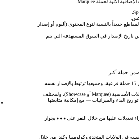
ية الآتية لحملة Marquee:
كس.
كون ما يزيد على %50 من المقاطع جديداً بالنسبة لنوع المحتوى (ألبوم أو إصدار
حملة في غضون 21 يوماً من تاريخ الإصدار في السوق المستهدَفة التي يتم
 ضمن حملة أكبر.
ه.
يمكنك إعداد حملات فرعية لأحد نوعَي الحملات الأساسية (Marquee أو Showcase)، ولمختلف
اريخ البدء والميزانيات — مع إمكانية متابعتها
ء تعديلات عليها من خلال النقر على
بجوار
فسه في الولايات المتحدة وكولومبيا وكندا من خلال