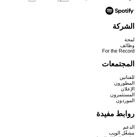
الشركة
لمحة
وظائف
For the Record
المجتمعات
للفنانين
المطورون
الإعلان
المستثمرون
الموردون
روابط مفيدة
الدعم
مشغّل الويب