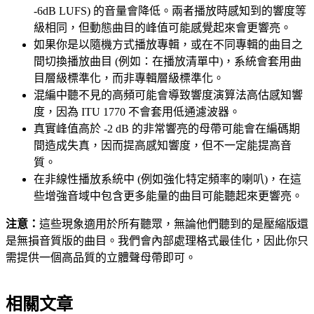
-6dB LUFS) 的音量會降低。兩者播放時感知到的響度等
級相同，但動態曲目的峰值可能感覺起來會更響亮。
如果你是以隨機方式播放專輯，或在不同專輯的曲目之
間切換播放曲目 (例如：在播放清單中)，系統會套用曲
目層級標準化，而非專輯層級標準化。
混編中聽不見的高頻可能會導致響度演算法高估感知響
度，因為 ITU 1770 不會套用低通濾波器。
真實峰值高於 -2 dB 的非常響亮的母帶可能會在編碼期
間造成失真，因而提高感知響度，但不一定能提高音
質。
在非線性播放系統中 (例如強化特定頻率的喇叭)，在這
些增強音域中包含更多能量的曲目可能聽起來更響亮。
注意：
這些現象適用於所有聽眾，無論他們聽到的是壓縮版還
是無損音質版的曲目。我們會內部處理格式最佳化，因此你只
需提供一個高品質的立體聲母帶即可。
相關文章