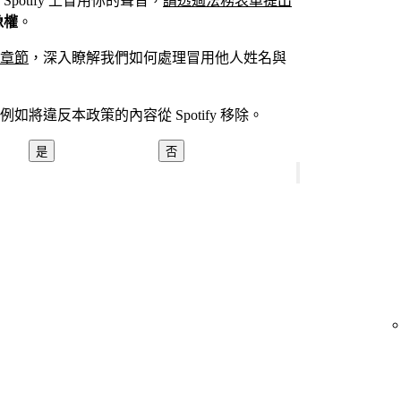
otify 上冒用你的聲音，
請透過法務表單提出
像權
。
章節
，深入瞭解我們如何處理冒用他人姓名與
將違反本政策的內容從 Spotify 移除。
是
否