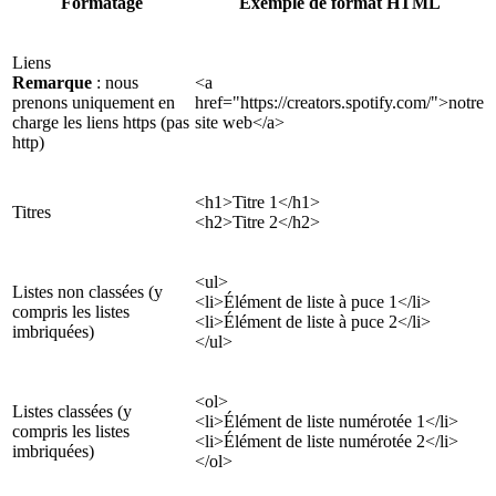
Formatage
Exemple de format HTML
Liens
Remarque
: nous
<a
prenons uniquement en
href="https://creators.spotify.com/">notre
charge les liens https (pas
site web</a>
http)
<h1>Titre 1</h1>
Titres
<h2>Titre 2</h2>
<ul>
Listes non classées (y
<li>Élément de liste à puce 1</li>
compris les listes
<li>Élément de liste à puce 2</li>
imbriquées)
</ul>
<ol>
Listes classées (y
<li>Élément de liste numérotée 1</li>
compris les listes
<li>Élément de liste numérotée 2</li>
imbriquées)
</ol>