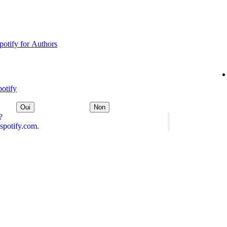
Spotify for Authors
potify
Oui
Non
?
spotify.com.