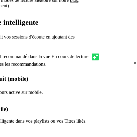
 modes de lecture aléatoire sur notre
blog
ment).
e intelligente
it vos sessions d'écoute en ajoutant des
al recommandé dans la vue En cours de lecture.
utes les recommandations.
uit (mobile)
ours active sur mobile.
le)
lligente dans vos playlists ou vos Titres likés.