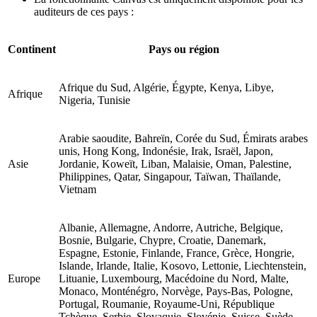
auditeurs de ces pays :
Continent
Pays ou région
Afrique du Sud, Algérie, Égypte, Kenya, Libye,
Afrique
Nigeria, Tunisie
Arabie saoudite, Bahreïn, Corée du Sud, Émirats arabes
unis, Hong Kong, Indonésie, Irak, Israël, Japon,
Asie
Jordanie, Koweït, Liban, Malaisie, Oman, Palestine,
Philippines, Qatar, Singapour, Taïwan, Thaïlande,
Vietnam
Albanie, Allemagne, Andorre, Autriche, Belgique,
Bosnie, Bulgarie, Chypre, Croatie, Danemark,
Espagne, Estonie, Finlande, France, Grèce, Hongrie,
Islande, Irlande, Italie, Kosovo, Lettonie, Liechtenstein,
Europe
Lituanie, Luxembourg, Macédoine du Nord, Malte,
Monaco, Monténégro, Norvège, Pays-Bas, Pologne,
Portugal, Roumanie, Royaume-Uni, République
Tchèque, Serbie, Slovaquie, Slovénie, Suisse, Suède,