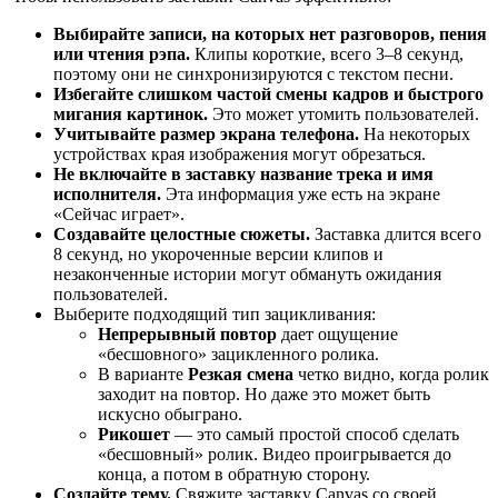
Выбирайте записи, на которых нет разговоров, пения
или чтения рэпа.
Клипы короткие, всего 3–8 секунд,
поэтому они не синхронизируются с текстом песни.
Избегайте слишком частой смены кадров и быстрого
мигания картинок.
Это может утомить пользователей.
Учитывайте размер экрана телефона.
На некоторых
устройствах края изображения могут обрезаться.
Не включайте в заставку название трека и имя
исполнителя.
Эта информация уже есть на экране
«Сейчас играет».
Создавайте целостные сюжеты.
Заставка длится всего
8 секунд, но укороченные версии клипов и
незаконченные истории могут обмануть ожидания
пользователей.
Выберите подходящий тип зацикливания:
Непрерывный повтор
дает ощущение
«бесшовного» зацикленного ролика.
В варианте
Резкая смена
четко видно, когда ролик
заходит на повтор. Но даже это может быть
искусно обыграно.
Рикошет
— это самый простой способ сделать
«бесшовный» ролик. Видео проигрывается до
конца, а потом в обратную сторону.
Создайте тему.
Свяжите заставку Canvas со своей