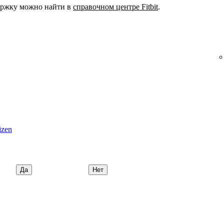
ржку можно найти в
справочном центре Fitbit
.
izen
Да
Нет