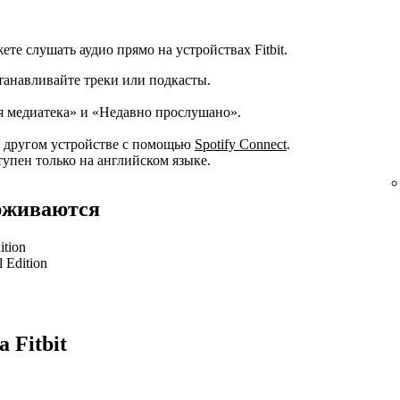
е слушать аудио прямо на устройствах Fitbit.
танавливайте треки или подкасты.
я медиатека» и «Недавно прослушано».
а другом устройстве с помощью
Spotify Connect
.
тупен только на английском языке.
ерживаются
ition
l Edition
 Fitbit