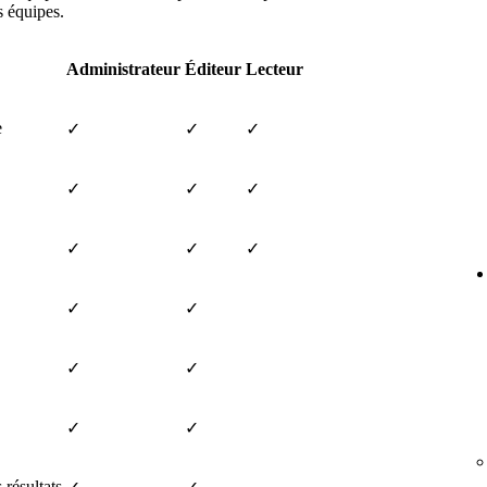
s équipes.
Administrateur
Éditeur
Lecteur
e
✓
✓
✓
✓
✓
✓
✓
✓
✓
✓
✓
✓
✓
✓
✓
 résultats