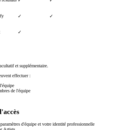
✓
✓
ify
✓
✓
t
✓
acultatif et supplémentaire.
uvent effectuer :
l'équipe
mbres de l'équipe
d'accès
aramètres d'équipe et votre identité professionnelle
r Artists.