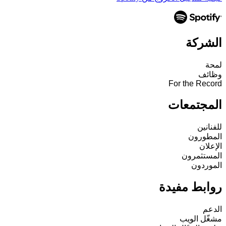
الشركة
لمحة
وظائف
For the Record
المجتمعات
للفنانين
المطورون
الإعلان
المستثمرون
الموردون
روابط مفيدة
الدعم
مشغّل الويب