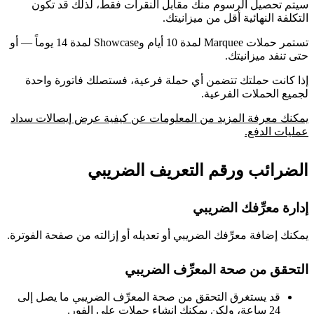
سيتم تحصيل الرسوم منك مقابل النقرات فقط، لذلك قد تكون
التكلفة النهائية أقل من ميزانيتك.
تستمر حملات Marquee لمدة 10 أيام وShowcase لمدة 14 يوماً — أو
حتى تنفد ميزانيتك.
إذا كانت حملتك تتضمن أي حملة فرعية، فستصلك فاتورة واحدة
لجميع الحملات الفرعية.
يمكنك معرفة المزيد من المعلومات عن كيفية عرض إيصالات سداد
عمليات الدفع.
الضرائب ورقم التعريف الضريبي
إدارة معرِّفك الضريبي
يمكنك إضافة معرِّفك الضريبي أو تعديله أو إزالته من صفحة الفوترة.
التحقق من صحة المعرِّف الضريبي
قد يستغرق التحقق من صحة المعرِّف الضريبي ما يصل إلى
24 ساعة، ولكن يمكنك إنشاء حملات على الفور.