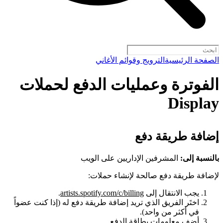
الصفحة الرئيسية
الترويج وقوائم الأغاني
الفوترة وعمليات الدفع لحملات
Display
إضافة طريقة دفع
بالنسبة إلى:
المشرفين الإداريين على الويب
لإضافة طريقة دفع صالحة لإنشاء حملات:
يجب الانتقال إلى
artists.spotify.com/c/billing
.
اختَر الفريق الذي تريد إضافة طريقة دفع له (إذا كنت عضواً
في أكثر من واحد).
أضِف معلومات بطاقة الدفع.