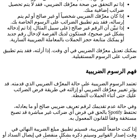
إذا تم التحقق من صحة معرِّفك الضريبي، فقد لا يتم تحصيل
ضرائب إضافية منك.
إذا كان معرِّفك الضريبي شخصياً أو غير صالح أو لم يتم
إرساله، فقد يتم تطبيق الضرائب على الرسوم الخاصة بك.
إذا تبيَّن أن الرقم غير صالح (على سبيل المثال، إذا تم إدخاله
بشكل غير صحيح)، فستكون لديك الفرصة لإدخال رقم جديد
أو يمكنك متابعة حجز الحملات بالمعاملة الضريبية السارية.
يمكنك تعديل معرِّفك الضريبي في أي وقت. إذا أزلته، فقد يتم تطبيق
ضرائب على الرسوم المستقبلية.
فهم الرسوم الضريبية
تعتمد الرسوم الضريبية على حالة المعرِّف الضريبي الذي قدمته. قد
يؤثر تغيير معرِّفك الضريبي أو إزالته في طريقة فرض الضرائب
عليك حتى أثناء الحملات النشطة.
وفي حالة عدم تقديمك لرقم تعريف ضريبي صالح أو ما يعادله،
تحتفظ Spotify بالحق في فرض أي ضرائب غير مباشرة قد تصبح
مستحَقة وفقاً للقانون المعمول به.
إذا كنت خاضعاً للضريبة، فسيتم تطبيق مبلغ الضريبة النهائي في
وقت إصدار الفواتير وسيتم ذكره بشكل منفصل في إيصال السداد أو