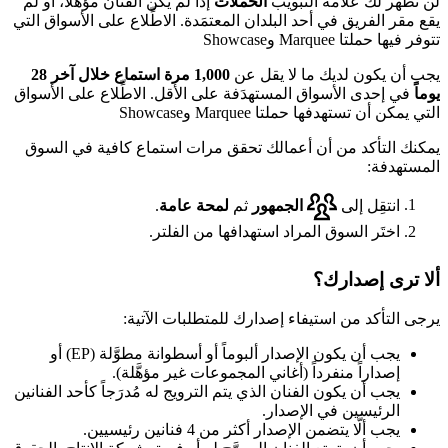
لن تظهر لك علامة التبويب
الحملات
إذا لم يكن الفنان مؤهَّلاً، أو لم
يقع مقر الفريق في أحد البلدان المعتمَدة. الاطِّلاع على الأسواق التي
تتوفر فيها حملتا Marquee وShowcase
يجب أن يكون لديك ما لا يقل عن
1,000 مرة استماع خلال آخر 28
يوماً
في إحدى الأسواق المستهدَفة على الأقل. الاطِّلاع على الأسواق
التي يمكن أن تستهدفها حملتا Marquee وShowcase
يمكنك التأكد من أن أعمالك تحقق مرات استماع كافية في السوق
المستهدفة:
انتقِل إلى
الجمهور
ثم
لمحة عامة
.
اختَر السوق المراد استهدافها من الفلتر.
ألا ترى إصدارك؟
يرجى التأكد من استيفاء إصدارك للمتطلبات الآتية:
يجب أن يكون الإصدار ألبوماً أو أسطوانة مطوَّلة (EP) أو
إصداراً منفرداً (أغاني المجموعات غير مؤهَّلة).
يجب أن يكون الفنان الذي يتم الترويج له مُدرَجاً كأحد الفنانين
الرئيسين في الإصدار.
يجب ألَّا يتضمن الإصدار أكثر من 4 فنانين رئيسيين.