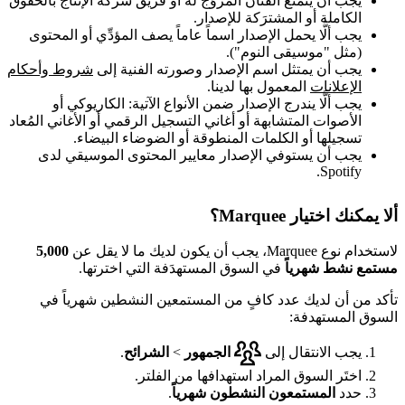
يجب أن يتمتع الفنان المروَّج له أو فريق شركة الإنتاج بالحقوق
الكاملة أو المشترَكة للإصدار.
يجب ألَّا يحمل الإصدار اسماً عاماً يصف المؤدِّي أو المحتوى
(مثل "موسيقى النوم").
يجب أن يمتثل اسم الإصدار وصورته الفنية إلى
شروط وأحكام
الإعلانات
المعمول بها لدينا.
يجب ألَّا يندرج الإصدار ضمن الأنواع الآتية: الكاريوكي أو
الأصوات المتشابهة أو أغاني التسجيل الرقمي أو الأغاني المُعاد
تسجيلها أو الكلمات المنطوقة أو الضوضاء البيضاء.
يجب أن يستوفي الإصدار معايير المحتوى الموسيقي لدى
Spotify.
ألا يمكنك اختيار Marquee؟
لاستخدام نوع Marquee، يجب أن يكون لديك ما لا يقل عن
5,000
مستمع نشط شهرياً
في السوق المستهدَفة التي اخترتها.
تأكد من أن لديك عدد كافٍ من المستمعين النشطين شهرياً في
السوق المستهدفة:
يجب الانتقال إلى
الجمهور
>
الشرائح
.
اختَر السوق المراد استهدافها من الفلتر.
حدد
المستمعون النشطون شهرياً
.