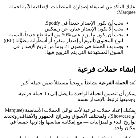
عليك التأكد من استيفاء إصدارك للمتطلبات الإضافية الآتية لحملة
Marquee:
يجب أن يكون الإصدار جديداً في Spotify.
يجب ألَّا يكون الإصدار عبارة عن ريمكس.
يجب أن يكون ما يزيد على %50 من المقاطع جديداً بالنسبة
لنوع المحتوى (ألبوم أو إصدار منفرد أو أسطوانة مطوَّلة (EP))
يجب بدء الحملة في غضون 21 يوماً من تاريخ الإصدار في
السوق المستهدَفة التي يتم الترويج فيها.
إنشاء حملات فرعية
تُعد
الحملة الفرعية
نشاطاً ترويجياً مستقلاً ضمن حملة أكبر.
يمكن أن تتضمن الحملة الواحدة ما يصل إلى 15 حملة فرعية،
وجميعها ترتبط بالإصدار نفسه.
يمكنك إعداد حملات فرعية لأحد نوعَي الحملات الأساسية (Marquee
أو Showcase)، ولمختلف الأسواق وشرائح الجمهور والأهداف، وتحديد
تواريخ البدء والميزانيات — مع إمكانية متابعتها وإدارتها جميعاً في
مكان واحد.