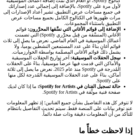
كتالوج Spotify، أو العام الذي تمت إضافة أعمالك الموسيقية
لأول مرة على Spotify، بالإضافة إلى إجمالي عدد إصداراتك
في جميع مساحات عرض التطبيق. تشير أعداد الإصدارات إلى
مرات ظهورها في الكتالوج الكامل بجميع مساحات عرض
التطبيق باستثناء المجموعات.
الإضافة إلى قوائم الأغاني التي نسَّقها المحرِّرون:
قوائم
الأغاني (المنسَّقة من قِبل محرِّري Spotify) التي تضمنت
أعمالك الموسيقية في العام الماضي. نعرض ما يصل إلى ثلاث
قوائم أغانٍ بناءً على عدد المستمعين النشطين يومياً، ولا
يشمل ذلك قوائم الأغاني المصمَّمة بواسطة الخوارزميات.
سِجل الحفلات الموسيقية:
آخر تواريخ الحفلات الموسيقية
والأماكن التي قدمت فيها عرضاً موسيقياً، بناءً على الحفلات
المُدرجة في Spotify منذ عام 2025. نعرض ما يصل إلى ثلاثة
أماكن، بناءً على عدد الحفلات الموسيقية المُدرجة لكل منها
على Spotify.
حالة تسجيل الفنان في Spotify for Artists:
ما إذا كان لديك
صفحة فنية موثَّقة في Spotify for Artists.
لا تتوفر كل هذه التفاصيل بشأن جميع الفنانين؛ إذ تظهر المعلومات
عند توفر بيانات على المنصة فقط. سيتم تحديث التفاصيل بانتظام
للتأكد من أن المعلومات دقيقة وذات صلة دائماً.
إذا لاحظت خطأً ما