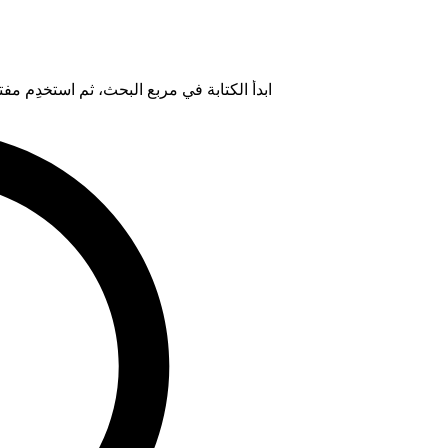
ابدأ الكتابة في مربع البحث، ثم استخدِم مفتاح "Tab" لتحديد خيار من ال