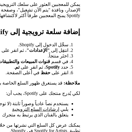
يمكن للمعجبين العثور على سلعك الترويجي
الإصدار، ونافذة "يتم الآن تشغيل"، وصفحة م
Spotify يمنح المعجبين طرقاً أكثر لاكتشافها أثناء استماعهم.
إضافة سلعة ترويجية إلى Spotify
سجِّل الدخول إلى Shopify.
انتقِل إلى
"الإعدادات"
، ثم انقر على
"
اختَر منتجاً.
في قسم
قنوات المبيعات والتطبيقات
حدد
Spotify
، ثم انقر على
تم
.
انقر على
حفظ
في أعلى الصفحة.
ملاحظة:
قد يستغرق ظهور السلع الخاصة بك على Spotify مدة تص
لكي يُدرج منتجك على Spotify، يجب أن:
يستخدم نصاً عادياً وصوراً ثابتة (لا ت
يلبي
إرشادات السلع الترويجية
يتعلق بالفنان الذي يرتبط به متجرك
يمكنك عرض كل السلع التي نشرتها من خلا
تطبيق Spotify for Artists في Shopify.