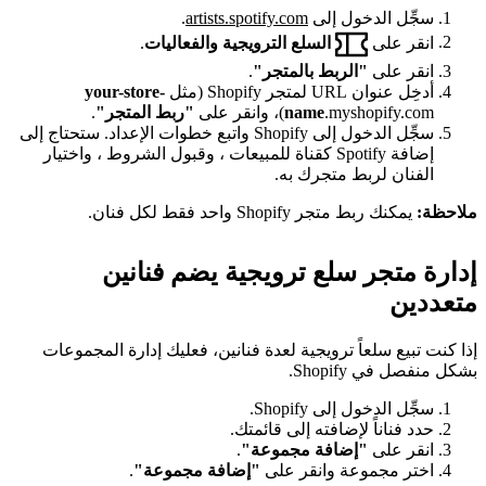
سجِّل الدخول إلى
artists.spotify.com
.
انقر على
السلع الترويجية والفعاليات
.
انقر على
"الربط بالمتجر"
.
أدخِل عنوان URL لمتجر Shopify (مثل
your-store-
.myshopify.com)، وانقر على
name
"ربط المتجر"
.
سجِّل الدخول إلى Shopify واتبع خطوات الإعداد. ستحتاج إلى
إضافة Spotify كقناة للمبيعات ، وقبول الشروط ، واختيار
الفنان لربط متجرك به.
ملاحظة:
يمكنك ربط متجر Shopify واحد فقط لكل فنان.
إدارة متجر سلع ترويجية يضم فنانين
متعددين
إذا كنت تبيع سلعاً ترويجية لعدة فنانين، فعليك إدارة المجموعات
بشكل منفصل في Shopify.
سجِّل الدخول إلى Shopify.
حدد فناناً لإضافته إلى قائمتك.
انقر على
"إضافة مجموعة"
.
اختر مجموعة وانقر على
"إضافة مجموعة"
.