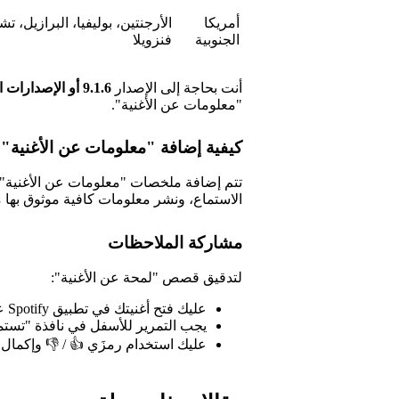
أمريكا
الأرجنتين، بوليفيا، البرازيل، ت
الجنوبية
فنزويلا
أنت بحاجة إلى الإصدار
9.1.6 أو الإصدارات الأحدث
"معلومات عن الأغنية".
كيفية إضافة "معلومات عن الأغنية" 
تتم إضافة ملخصات "معلومات عن الأغنية" تل
الاستماع، ونشر معلومات كافية موثوق بها 
مشاركة الملاحظات
لتدقيق قصص "لمحة عن الأغنية":
عليك فتح أغنيتك في تطبيق Spotify على الجوَّال.
يجب التمرير للأسفل في نافذة "تستمع
عليك استخدام رمزَي 👍 / 👎 وإكمال