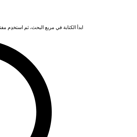
ابدأ الكتابة في مربع البحث، ثم استخدِم مفتاح "Tab" لتحديد خيار من ال