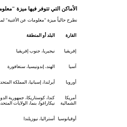
الأماكن التي تتوفر فيها ميزة "معلو
نطرح حالياً ميزة "معلومات عن الأغنية" لمستخدِمي اشتراك  Premium
القارة
البلد أو المنطقة
إفريقيا
نيجيريا، جنوب إفريقيا
آسيا
الهند، إندونيسيا، سنغافورة
أوروبا
أيرلندا، إسبانيا، المملكة المتحد
أمريكا
كندا، كوستاريكا، جمهورية الدو
الشمالية
نيكاراغوا، بنما، الولايات المتحدة
أوقيانوسيا
أستراليا، نيوزيلندا