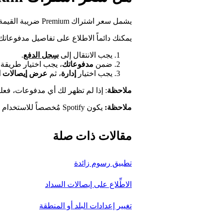
يشمل سعر اشتراك Premium ضريبة القيمة المضافة (VAT) حيثما ينطبق.
يمكنك دائماً الاطلاع على تفاصيل مدفوعاتك
يجب الانتقال إلى
سِجل الدفع
.
ضمن
مدفوعاتك
، يجب اختيار طريقة 
يجب اختيار
إدارة
، ثم
عرض إيصالات ا
ملاحظة
: إذا لم تظهر لك أي مدفوعات، فع
ملاحظة:
يكون Spotify مُخصصاً للاستخدام الشخصي/غير التجاري فقط.
مقالات ذات صلة
تطبيق رسوم زائدة
الاطِّلاع على إيصالات السداد
تغيير إعدادات البلد أو المنطقة