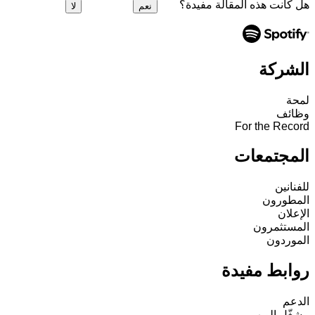
هل كانت هذه المقالة مفيدة؟
نعم
لا
الشركة
لمحة
وظائف
For the Record
المجتمعات
للفنانين
المطورون
الإعلان
المستثمرون
الموردون
روابط مفيدة
الدعم
مشغّل الويب