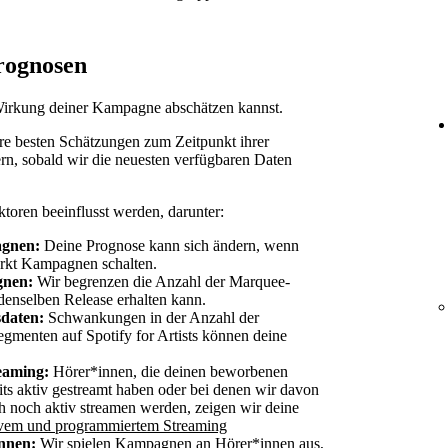
rognosen
 Wirkung deiner Kampagne abschätzen kannst.
ere besten Schätzungen zum Zeitpunkt ihrer
dern, sobald wir die neuesten verfügbaren Daten
oren beeinflusst werden, darunter:
gnen:
Deine Prognose kann sich ändern, wenn
arkt Kampagnen schalten.
gnen:
Wir begrenzen die Anzahl der Marquee-
denselben Release erhalten kann.
daten:
Schwankungen in der Anzahl der
gmenten auf Spotify for Artists können deine
eaming:
Hörer*innen, die deinen beworbenen
its aktiv gestreamt haben oder bei denen wir davon
ch noch aktiv streamen werden, zeigen wir deine
ivem und programmiertem Streaming
innen:
Wir spielen Kampagnen an Hörer*innen aus,