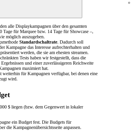
den alle Displaykampagnen über den gesamten
 10 Tage für Marquee bzw. 14 Tage für Showcase –,
 wie möglich auszugeben.
ngsmethode
Standardschaltrate
. Dadurch soll
er Kampagne das Interesse aufrechterhalten und
räsentiert werden, die sie am ehesten streamen.
hränkten Tests haben wir festgestellt, dass die
n Ergebnissen und einer zuverlässigeren Reichweite
 Kampagnen maximiert hat.
ist weiterhin für Kampagnen verfügbar, bei denen eine
zugt wird.
get
00 $ liegen (bzw. dem Gegenwert in lokaler
pagne ein Budget fest. Die Budgets für
er die Kampagnenübersichtsseite anpassen.