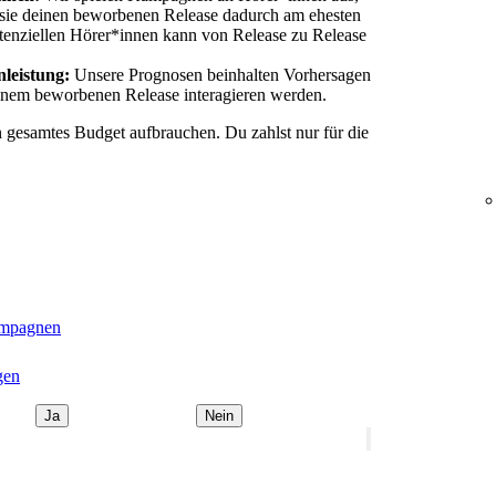
 sie deinen beworbenen Release dadurch am ehesten
tenziellen Hörer*innen kann von Release zu Release
leistung:
Unsere Prognosen beinhalten Vorhersagen
einem beworbenen Release interagieren werden.
n gesamtes Budget aufbrauchen. Du zahlst nur für die
ampagnen
gen
Ja
Nein