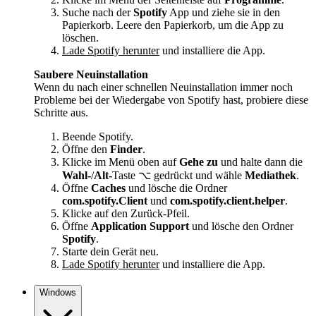
Suche nach der
Spotify
App und ziehe sie in den
Papierkorb. Leere den Papierkorb, um die App zu
löschen.
Lade Spotify herunter
und installiere die App.
Saubere Neuinstallation
Wenn du nach einer schnellen Neuinstallation immer noch
Probleme bei der Wiedergabe von Spotify hast, probiere diese
Schritte aus.
Beende Spotify.
Öffne den
Finder
.
Klicke im Menü oben auf
Gehe zu
und halte dann die
Wahl-
/
Alt-
Taste ⌥ gedrückt und wähle
Mediathek
.
Öffne
Caches
und lösche die Ordner
com.spotify.Client
und
com.spotify.client.helper
.
Klicke auf den Zurück-Pfeil.
Öffne
Application Support
und lösche den Ordner
Spotify
.
Starte dein Gerät neu.
Lade Spotify herunter
und installiere die App.
Windows