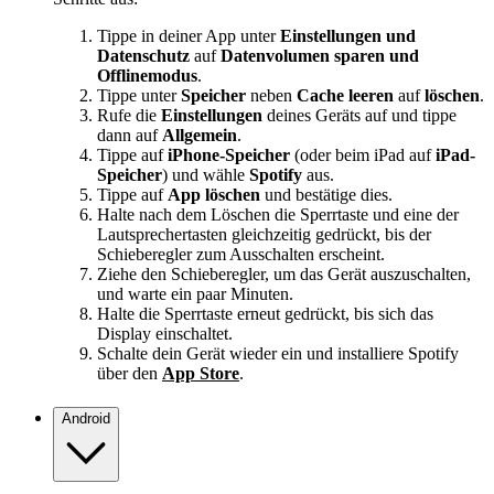
Tippe in deiner App unter
Einstellungen und
Datenschutz
auf
Datenvolumen sparen und
Offlinemodus
.
Tippe unter
Speicher
neben
Cache leeren
auf
löschen
.
Rufe die
Einstellungen
deines Geräts auf und tippe
dann auf
Allgemein
.
Tippe auf
iPhone-Speicher
(oder beim iPad auf
iPad-
Speicher
) und wähle
Spotify
aus.
Tippe auf
App löschen
und bestätige dies.
Halte nach dem Löschen die Sperrtaste und eine der
Lautsprechertasten gleichzeitig gedrückt, bis der
Schieberegler zum Ausschalten erscheint.
Ziehe den Schieberegler, um das Gerät auszuschalten,
und warte ein paar Minuten.
Halte die Sperrtaste erneut gedrückt, bis sich das
Display einschaltet.
Schalte dein Gerät wieder ein und installiere Spotify
über den
App Store
.
Android