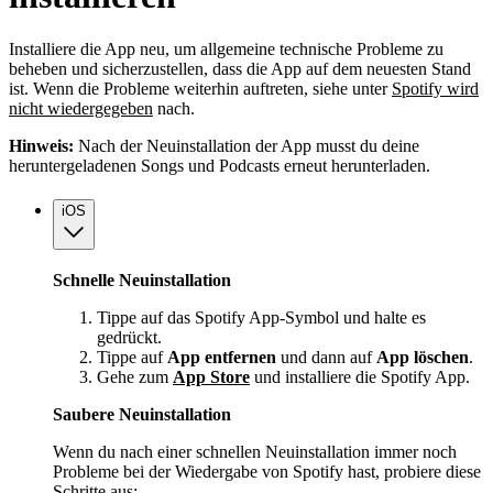
Installiere die App neu, um allgemeine technische Probleme zu
beheben und sicherzustellen, dass die App auf dem neuesten Stand
ist. Wenn die Probleme weiterhin auftreten, siehe unter
Spotify wird
nicht wiedergegeben
nach.
Hinweis:
Nach der Neuinstallation der App musst du deine
heruntergeladenen Songs und Podcasts erneut herunterladen.
iOS
Schnelle Neuinstallation
Tippe auf das Spotify App-Symbol und halte es
gedrückt.
Tippe auf
App entfernen
und dann auf
App löschen
.
Gehe zum
App Store
und installiere die Spotify App.
Saubere Neuinstallation
Wenn du nach einer schnellen Neuinstallation immer noch
Probleme bei der Wiedergabe von Spotify hast, probiere diese
Schritte aus: