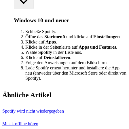
Windows 10 und neuer
Schließe Spotify.
Öffne das
Startmenü
und klicke auf
Einstellungen
.
Klicke auf
Apps
.
Klicke in der Seitenleiste auf
Apps und Features
.
Wähle
Spotify
in der Liste aus.
Klick auf
Deinstallieren
.
Folge den Anweisungen auf dem Bildschirm.
Lade Spotify erneut herunter und installiere die App
neu (entweder über den Microsoft Store oder
direkt von
Spotify
).
Ähnliche Artikel
Spotify wird nicht wiedergegeben
Musik offline hören