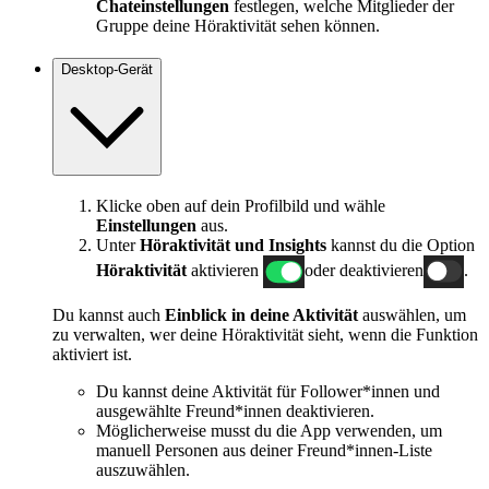
Chateinstellungen
festlegen, welche Mitglieder der
Gruppe deine Höraktivität sehen können.
Desktop-Gerät
Klicke oben auf dein Profilbild und wähle
Einstellungen
aus.
Unter
Höraktivität und Insights
kannst du die Option
Höraktivität
aktivieren
oder deaktivieren
.
Du kannst auch
Einblick in deine Aktivität
auswählen, um
zu verwalten, wer deine Höraktivität sieht, wenn die Funktion
aktiviert ist.
Du kannst deine Aktivität für Follower*innen und
ausgewählte Freund*innen deaktivieren.
Möglicherweise musst du die App verwenden, um
manuell Personen aus deiner Freund*innen-Liste
auszuwählen.