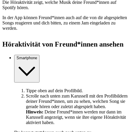
Die Höraktivität zeigt, welche Musik deine Freund*innen auf
Spotify hören.
In der App können Freund*innen auch auf die von dir abgespielten
Songs reagieren und dich bitten, zu einem Jam eingeladen zu
werden.
Höraktivität von Freund*innen ansehen
Smartphone
Tippe oben auf dein Profilbild.
Scrolle nach unten zum Karussell mit den Profilbildern
deiner Freund*innen, um zu sehen, welchen Song sie
gerade hören oder zuletzt abgespielt haben.
Hinweis:
Deine Freund*innen werden nur dann im
Karussell angezeigt, wenn sie ihre eigene Höraktivität
aktiviert haben.