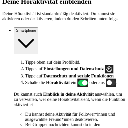
Deine Höraktivität einblenden
Deine Höraktivität ist standardmäßig deaktiviert. Du kannst sie
aktivieren oder deaktivieren, indem du den Schritten unten folgst.
Smartphone
Tippe oben auf dein Profilbild.
Tippe auf
Einstellungen und Datenschutz
.
Tippe auf
Datenschutz und soziale Funktionen
Schalte die
Höraktivität
ein
oder aus
.
Du kannst auch
Einblick in deine Aktivität
auswählen, um
zu verwalten, wer deine Höraktivität sieht, wenn die Funktion
aktiviert ist.
Du kannst deine Aktivität für Follower*innen und
ausgewählte Freund*innen deaktivieren.
Bei Gruppennachrichten kannst du in den