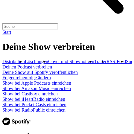
Start
Deine Show verbreiten
Distribution
Löschungen
Cover und Shownotizen
Trailer
RSS-Feed
Suc
Deinen Podcast verbreiten
Deine Show auf Spotify veröffentlichen
Folgenreihenfolge ändern
Show bei Apple Podcasts einreichen
Show bei Amazon Music einreichen
Show bei Castbox einreichen
Show bei iHeartRadio einreichen
Show bei Pocket Casts einreichen
Show bei RadioPublic einreichen