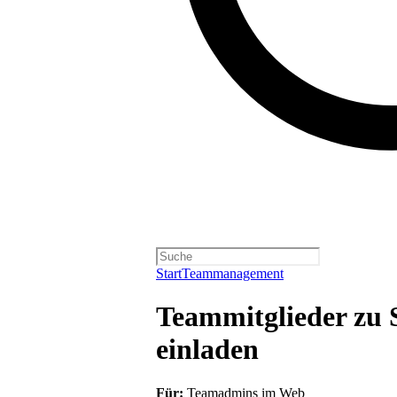
Start
Teammanagement
Teammitglieder zu S
einladen
Für:
Teamadmins im Web