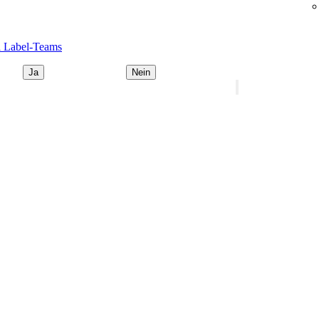
i Label-Teams
Ja
Nein