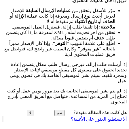
فريق إدخال عمليات المحتوى.
مرِّر للأسفل وتحقق من
عمليات الإرسال السابقة
للإصدار
لعرض أحدث نوع إرسال ومعرفة إذا كانت عملية
الإزالة
أو
الحذف
أو
تاريخ الانتهاء
تم تنفيذها أم لا.
ملاحظة:
إذا تلقينا طلب إزالة، فسنزيل العمل الموسيقي.
تحقق من آخر تحديث لملف XML لمعرفة ما إذا كان يتضمن
طلب
حذف
أم يتضمن قيوداً معدّلة.
اطَّلِع على علامة التبويب
"التوفر"
. وإذا كان الإصدار مميزاً
بالحالة
"غير متوفر"
وكان السبب غير واضح لك، فتواصَل مع
فريق عمليات المحتوى لدينا.
إذا أرسلت طلب إزالة، فيرجى إرسال طلب معدّل يتضمن إعادة
تحديد الحقوق على مستوى كل مقطع موسيقي لإتاحة الإصدار.
وبمجرد تلقيه، سيتم نشر الموسيقى الخاصة بك في غضون يومي
عمل.
إذا لم يتم نشر الموسيقى الخاصة بك بعد مرور يومي عمل أو كنت
تحتاج إلى المزيد من المساعدة، فتواصل مع الفريق المعني بإدراج
المحتوى.
هل كانت هذه المقالة مفيدة؟
نعم
لا
ألا تستطيع العثور على الأغنية؟