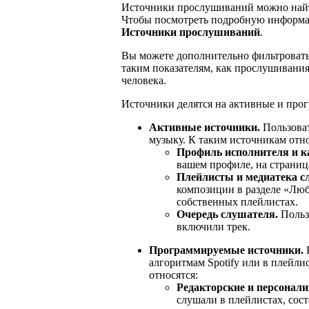
Источники прослушиваний можно найт
Чтобы посмотреть подробную информ
Источники прослушиваний
.
Вы можете дополнительно фильтровать
таким показателям, как прослушивани
человека.
Источники делятся на активные и про
Активные источники.
Пользоват
музыку. К таким источникам отно
Профиль исполнителя и ка
вашем профиле, на страница
Плейлисты и медиатека с
композиции в разделе «Лю
собственных плейлистах.
Очередь слушателя.
Пользо
включили трек.
Программируемые источники.
К
алгоритмам Spotify или в плейли
относятся:
Редакторские и персонал
слушали в плейлистах, сост