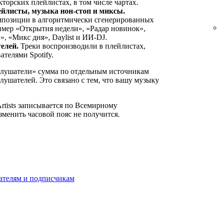
торских плейлистах, в том числе чартах.
йлисты, музыка нон-стоп и миксы.
мпозиции в алгоритмически сгенерированных
имер «Открытия недели», «Радар новинок»,
, «Микс дня», Daylist и ИИ-DJ.
елей.
Треки воспроизводили в плейлистах,
телями Spotify.
Слушатели» сумма по отдельным источникам
ушателей. Это связано с тем, что вашу музыку
Artists записывается по Всемирному
менить часовой пояс не получится.
шателям и подписчикам