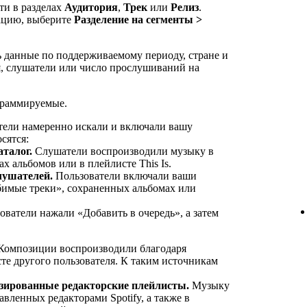
и в разделах
Аудитория
,
Трек
или
Релиз
.
ацию, выберите
Разделение на сегменты >
 данные по поддерживаемому периоду, стране и
я, слушатели или число прослушиваний на
граммируемые.
ели намеренно искали и включали вашу
сятся:
талог.
Слушатели воспроизводили музыку в
х альбомов или в плейлисте This Is.
лушателей.
Пользователи включали ваши
бимые треки», сохраненных альбомах или
ватели нажали «Добавить в очередь», а затем
омпозиции воспроизводили благодаря
сте другого пользователя. К таким источникам
изированные редакторские плейлисты.
Музыку
авленных редакторами Spotify, а также в