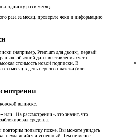
m-подписку раз в месяц.
го раза за месяц,
проверьте чеки
и информацию
ки
писки (например, Premium для двоих), первый
 раньше обычной даты выставления счета.
высокая стоимость новой подписки. В
з за месяц в день первого платежа (или
ссмотрении
нковской выписке.
» или «На рассмотрении», это значит, что
заблокировал средства.
ы повторим попытку позже. Вы можете увидеть
жа: неудавшийся и успешный. Тем не менее