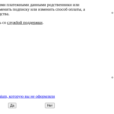
ашими платежными данными родственники или
тменить подписку или изменить способ оплаты, а
дства.
ь со
службой поддержки
.
emium, которую вы не оформляли
Да
Нет